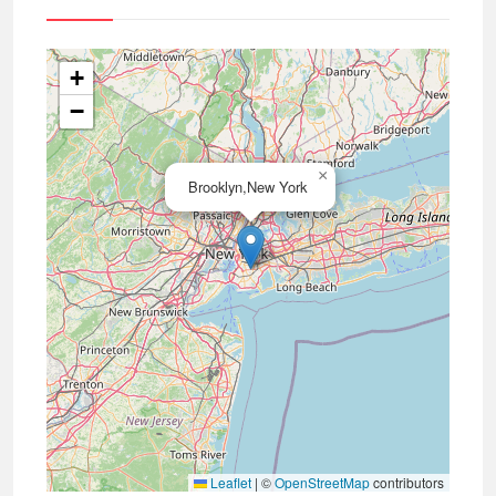
+
−
×
Brooklyn,New York
Leaflet
|
©
OpenStreetMap
contributors