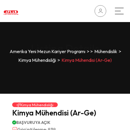
Listing Details
Amerika Yeni Mezun Kariyer Programı
>
>
Mühendislik
>
Kimya Mühendisliği
>
Kimya Mühendisi (Ar-Ge)
Kimya Mühendisliği
Kimya Mühendisi (Ar-Ge)
BAŞVURUYA AÇIK
Görüntülenme: 939