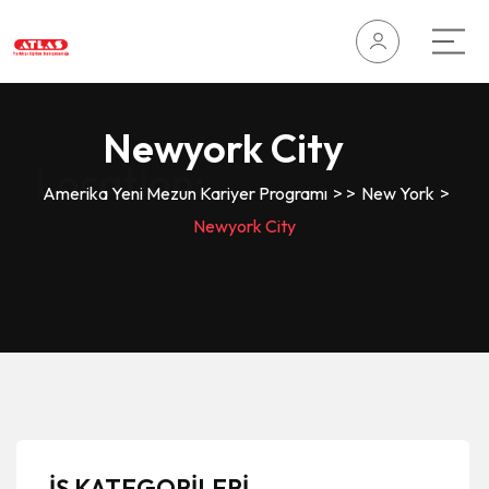
Newyork City
Location:
Amerika Yeni Mezun Kariyer Programı
>
>
New York
>
Newyork City
İŞ KATEGORİLERİ