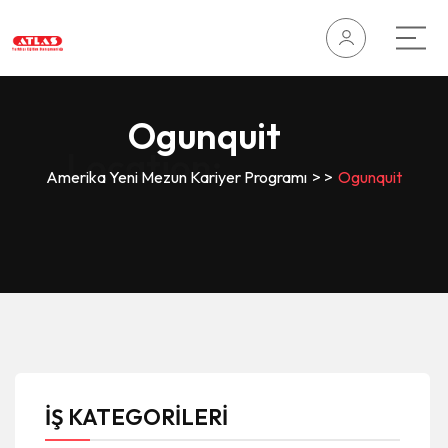
Ogunquit
Location:
Amerika Yeni Mezun Kariyer Programı
>
>
Ogunquit
İŞ KATEGORİLERİ