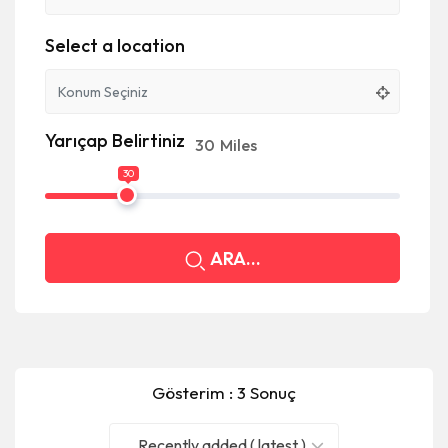
Select a location
Yarıçap Belirtiniz
30
Miles
30
ARA...
Gösterim : 3 Sonuç
Recently added ( latest )