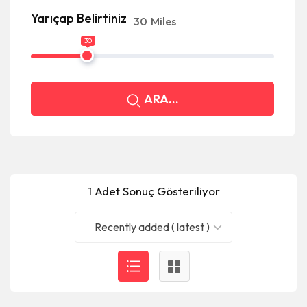
Yarıçap Belirtiniz
30
Miles
30
ARA...
1 Adet Sonuç Gösteriliyor
Recently added ( latest )